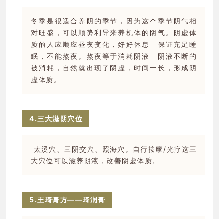
冬季是很适合养阴的季节，因为这个季节阴气相
对旺盛，可以顺势利导来养机体的阴气。阴虚体
质的人应顺应昼夜变化，好好休息，保证充足睡
眠，不能熬夜。熬夜等于消耗阴液，阴液不断的
被消耗，自然就出现了阴虚，时间一长，形成阴
虚体质。
4.三大滋阴穴位
太溪穴、三阴交穴、照海穴。自行按摩/光疗这三
大穴位可以滋养阴液，改善阴虚体质。
5.王琦膏方——琦润膏