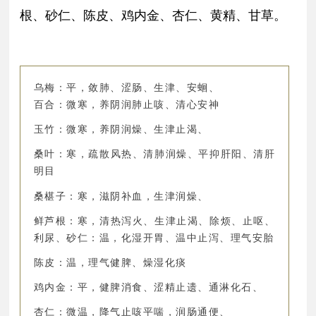
根、砂仁、陈皮、鸡内金、杏仁、黄精、甘草。
乌梅：平，敛肺、涩肠、生津、安蛔、
百合：微寒，养阴润肺止咳、清心安神
玉竹：微寒，养阴润燥、生津止渴、
桑叶：寒，疏散风热、清肺润燥、平抑肝阳、清肝
明目
桑椹子：寒，滋阴补血，生津润燥、
鲜芦根：寒，清热泻火、生津止渴、除烦、止呕、
利尿、砂仁：温，化湿开胃、温中止泻、理气安胎
陈皮：温，理气健脾、燥湿化痰
鸡内金：平，健脾消食、涩精止遗、通淋化石、
杏仁：微温，降气止咳平喘，润肠通便、