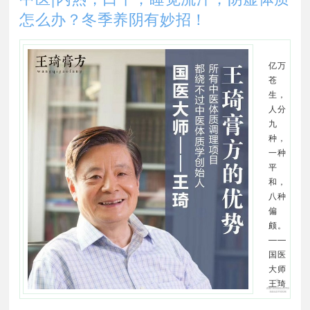
怎么办？冬季养阴有妙招！
亿万
苍
生，
人分
九
种，
一种
平
和，
八种
偏
颇。
——
国医
大师
王琦