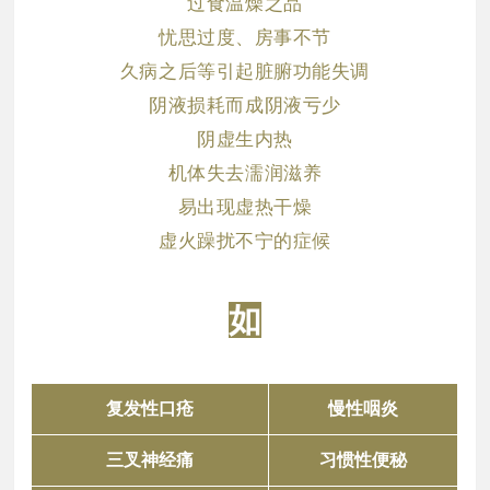
过食温燥之品
忧思过度、房事不节
久病之后等引起脏腑功能失调
阴液损耗而成阴液亏少
阴虚生内热
机体失去濡润滋养
易出现虚热干燥
虚火躁扰不宁的症候
如
复发性口疮
慢性咽炎
三叉神经痛
习惯性便秘