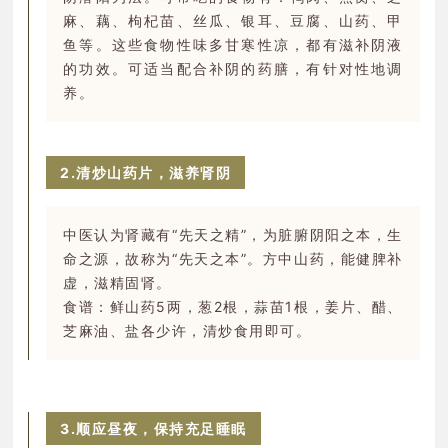
麻、藕、枸杞苗、丝瓜、银耳、豆腐、山药、甲
鱼等。这些食物性味多甘寒性凉，都有滋补阴液
的功效。可适当配合补阴的药膳，有针对性地调
养。
2.清炒山药片，滋养肾阴
中医认为肾藏有“先天之精”，为脏腑阴阳之本，生
命之源，故称为“先天之本”。方中山药，能健脾补
虚，滋精固肾。
食谱：鲜山药5两，葱2根，蒜苗1根，姜片、醋、
芝麻油、盐各少许，清炒食用即可。
3.顺应昼夜，保持充足睡眠