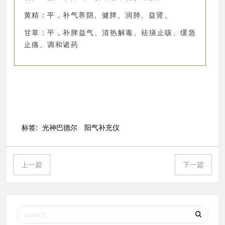
黄精：平，补气养阴、健脾、润肺、益肾、
甘草：平，补脾益气、清热解毒、祛痰止咳、缓急
止痛、调和诸药
标签:
光神巴德尔
阳气补充仪
上一篇
下一篇