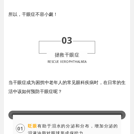
所以，干眼症不容小觑！
03
拯救干眼症
RESCUE XEROPHTHALMIA
当干眼症成为困扰
中
老年人的常见眼科疾病时，
在日常的生
活中该如何预防干眼症呢？
眨眼
有助于泪水的分泌和分布，增加分泌的
0
1
泪液油脂对眼球形成保护力。