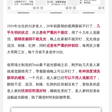
1931年出生的92岁老人，
20年前眼睛的视网膜就不行了，
几
乎失明的状态
，并且
患有严重的干眼症
，用了十几年人造眼
泪，
眼睛很脆弱不能见光
，晚上在家都不能开灯，见光就会
流泪、刺痛、红肿，同时
还患有严重的抑郁症
，每周至少要
大哭两三次，每个月差不多发作10次。
使用瑞士制造的Tesla量子超光眼镜之后，刚开始几天老人家
就感觉眼睛亮了，带着眼镜晚上可以开灯了，
有种深度清洗
眼球的感觉
，一个月后，老人家已经
可以不用人造眼泪了，
眼睛干涩、流泪、刺痛、红肿的症状都没有了，更惊喜的是
老人家的
忧郁症明显好转
，睡眠也变好了。老人家特别喜欢
这幅超光眼镜，除了睡觉时时刻刻都带着。