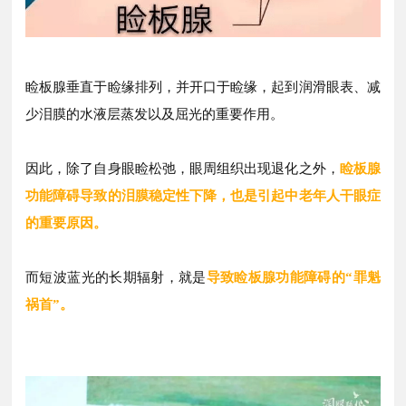
睑板腺垂直于睑缘排列，并开口于睑缘，
起到润滑眼表、减
少泪膜的水液层蒸发
以及屈光的重要作用。
因此，除了自身眼睑松弛，眼周组织出现退化之外，
睑板腺
功能障碍导致的泪膜稳定性下降，也是引起
中
老年人干眼症
的重要原因。
而短波蓝光的长期辐射，
就是
导致睑板腺功能障碍的“罪魁
祸首”。