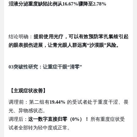
泪液分泌重度缺陷比例从
16.67%骤降至2.78%
结论明确：
提前使用光疗，可以有效预防苯扎氯铵引起
的眼表损伤进展，让青光眼人群远离
“沙漠眼”风险。
03
突破性研究：让重症干眼
“清零”
【主观症状改善】
调理前：第二组有
19.44%
的受试者处于重度干涩、畏
光、异物感状态。
调理后：
这一数字直接归零（
0%）！
所有重度症状受
试者全部转为轻中度或正常。