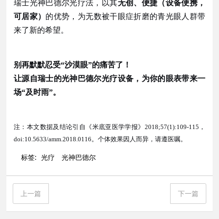
瑞士光神巴德尔光疗法，以其
无创、便捷（设备便携，
可居家）
的优势，为无数被干眼症折磨的青光眼人群带
来了新的希望。
别再默默忍受
“沙漠眼”的痛苦了！
让源自瑞士的光神巴德尔光疗设备，为你的眼表带来一
场
“及时雨”。
注：本文数据及结论引自《米底亚医学学报》
2018;57(1):109-115，
doi:10.5633/amm.2018.0116。个体效果因人而异，请遵医嘱。
标签:
光疗
光神巴德尔
上一篇
下一篇