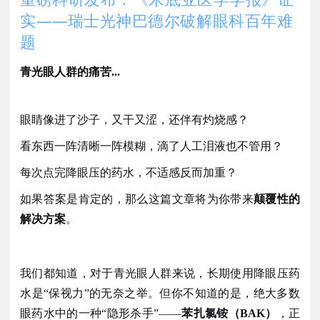
实
——
瑞士光神巴德尔破解眼科百年难
题
青光眼人群的痛苦
...
眼睛像进了沙子，又干又涩，还伴有灼烧感？
看东西一阵清晰一阵模糊，滴了人工泪液也不管用？
每次点完降眼压的药水，不适感反而加重？
如果答案是肯定的，那么这篇文章将为你带来
颠覆性的
解决方案
。
我们都知道，对于青光眼人群来说，长期使用降眼压药
水是
“保视力”的无奈之举。但你不知道的是，绝大多数
眼药水中的一种“隐形杀手”——
苯扎氯铵（
BAK）
，正