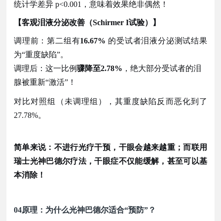
统计学差异
p<0.001，意味着效果绝非偶然！
【客观泪液分泌改善（
Schirmer I试验）】
调理前：第二组有
16.67%
的受试者泪液分泌测试结果
为“重度缺陷”。
调理后：这一比例
骤降至
2.78%
，绝大部分受试者的泪
腺被重新
“激活”！
对比对照组（未调理组），其重度缺陷反而恶化到了
27.78%。
简单来说：不进行光疗干预，干眼会越来越重；而联用
瑞士光神巴德尔疗法，干眼症不仅能缓解，甚至可以基
本消除！
04
原理：为什么光神巴德尔适合
“预防”？