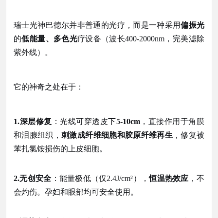
瑞士光神巴德尔并非普通的光疗，而是一种采用
偏振光
的
低能量、多色光
疗设备（波长
400-2000nm，完美滤除
紫外线）。
它的神奇之处在于：
1.深层修复
：光线可穿透皮下
5-10cm
，直接作用于角膜
和泪腺组织，
刺激成纤维细胞和胶原纤维再生
，修复被
苯扎氯铵损伤的上皮细胞。
2.无创安全
：能量极低（仅
2.4J/cm²），
恒温热效应
，不
会灼伤。孕妇和眼部均可安全使用。