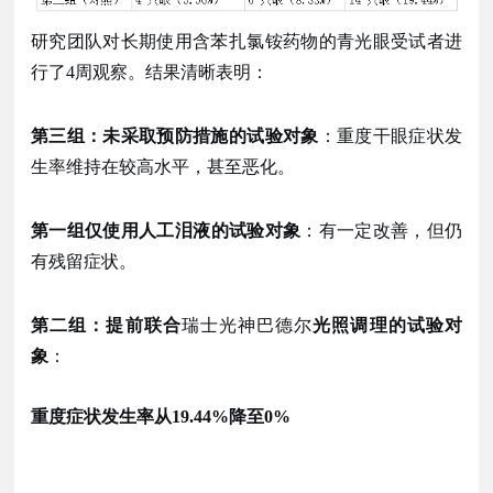
研究团队对长期使用含苯扎氯铵药物的青光眼受试者进
行了
4周观察。结果清晰表明：
第三组：未采取预防措施
的试验对象
：重度干眼症状发
生率维持在较高水平，甚至恶化。
第一组仅使用人工泪
液的试验对象
：有一定改善，但仍
有残留症状。
第二组：提前联合
瑞士光神巴德尔
光照调理的
试验对
象
：
重度症状发生率从
19.44%降至0%