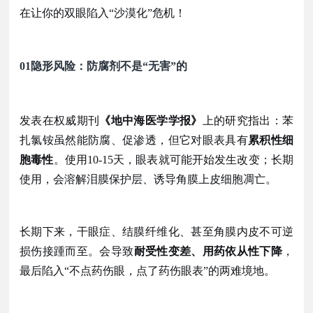
在让你的双眼陷入
“沙漠化”危机！
01
隐形风险：防腐剂不是
“无害”的
发表在权威期刊
《地中海医学学报》
上的研究指出：苯
扎氯铵虽然能防腐、促渗透，但它对眼表具有
累积性细
胞毒性
。使用
10-15天，眼表就可能开始发生改变；长期
使用，会溶解泪膜保护层、诱导角膜上皮细胞凋亡。
长期下来，干眼症、结膜纤维化、甚至角膜内皮不可逆
损伤接踵而至。会导致
耐受性变差、用药依从性下降
，
最后陷入
“不点药伤眼，点了药伤眼表”的两难境地。