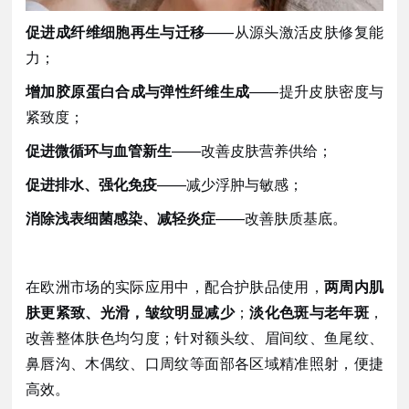
促进成纤维细胞再生与迁移
——从源头激活皮肤修复能
力；
增加胶原蛋白合成与弹性纤维生成
——提升皮肤密度与
紧致度；
促进微循环与血管新生
——改善皮肤营养供给；
促进排水、强化免疫
——减少浮肿与敏感；
消除浅表细菌感染、减轻炎症
——改善肤质基底。
在欧洲市场的实际应用中，配合护肤品使用，
两周内肌
肤更紧致、光滑，皱纹明显减少
；
淡化色斑与老年斑
，
改善整体肤色均匀度；针对额头纹、眉间纹、鱼尾纹、
鼻唇沟、木偶纹、口周纹等面部各区域精准照射，便捷
高效。