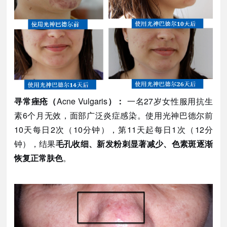
寻常痤疮（
Acne Vulgaris
）：
一名27岁女性服用抗生
素6个月无效，面部广泛炎症感染。使用光神巴德尔前
10天每日2次（10分钟），第11天起每日1次（12分
钟），结果
毛孔收细、新发粉刺显著减少、色素斑逐渐
恢复正常肤色
。