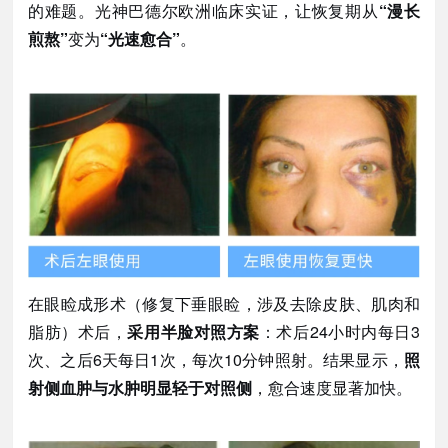
的难题。光神巴德尔欧洲临床实证，让恢复期从
“漫长
煎熬”
变为
“光速愈合”
。
在眼睑成形术（修复下垂眼睑，涉及去除皮肤、肌肉和
脂肪）术后，
采用半脸对照方案
：术后
24小时内每日3
次、之后6天每日1次，每次10分钟照射。结果显示，
照
射侧血肿与水肿明显轻于对照侧
，愈合速度显著加快。