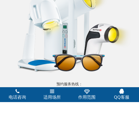
预约服务热线：
0755-22720055
电话咨询
适用场所
作用范围
QQ客服
欢迎致电
感谢您的支持