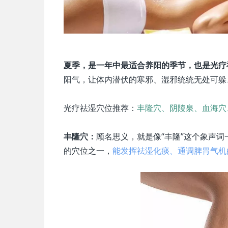
夏季，是一年中最适合养阳的季节，也是光疗
阳气，让体内潜伏的寒邪、湿邪统统无处可躲
光疗祛湿穴位推荐：
丰隆穴、阴陵泉、血海穴
丰隆穴：
顾名思义，就是像“丰隆”这个象声
的穴位之一，
能发挥祛湿化痰、通调脾胃气机