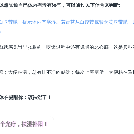
以想知道自己体内有没有湿气，可以通过以下信号来判断:
白厚带腻，提示体内有痰湿。若舌苔从白厚带腻转为黄厚带腻，
。
西就感觉胃里胀胀的，吃饭过程中还有隐隐的恶心感，这是典型
秘；大便粘滞，总有排不净的感觉；每次上完厕所，大便粘在马
体在提醒你：
该祛湿了！
个光疗，祛湿补阳！