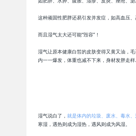
如肥胖、水肿、腹胀、湿疹、皮炎、痤疮、泌
这种顽固性肥胖还易引发并发症，如高血压、
而且湿气太大还可能“毁容”！
湿气让原本健康白皙的皮肤变得又黄又油，毛
内一一爆发，体重也减不下来，身材发胖走样
湿气说白了，
就是体内的垃圾、废水、毒水、
寒湿，遇热则成为湿热，遇风则成为风湿。