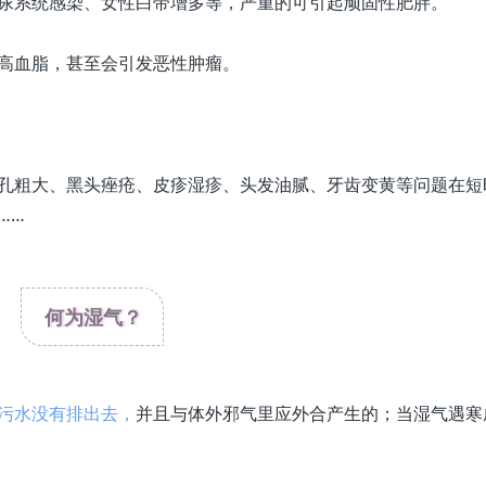
尿系统感染、女性白带增多等，严重的可引起顽固性肥胖。
高血脂，甚至会引发恶性肿瘤。
孔粗大、黑头痤疮、皮疹湿疹、头发油腻、牙齿变黄等问题在短
……
何为湿气？
污水没有排出去，
并且与体外邪气里应外合产生的；当湿气遇寒