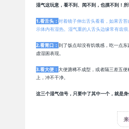
湿气这玩意，看不到、闻不到，也摸不到！
所
1.看舌头：
对着镜子伸出舌头看看，如果舌苔
示体内有湿热。湿气重的人舌头边缘常有齿痕
2.看胃口：
到了饭点却没有饥饿感，吃一点东
虚湿困表现。
3.看大便：
大便溏稀不成型，或者隔三差五便
上，冲不干净。
这三个湿气信号，只要中了其中一个，就是身
来