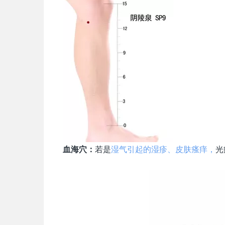
血海穴：
若是
湿气引起的湿疹、皮肤瘙痒，
光