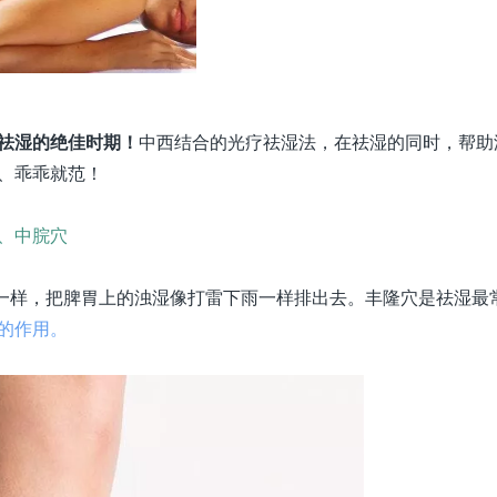
祛湿的绝佳时期！
中西结合的光疗祛湿法，在祛湿的同时，帮助
、乖乖就范！
、中脘穴
词一样，把脾胃上的浊湿像打雷下雨一样排出去。丰隆穴是祛湿最
的作用。