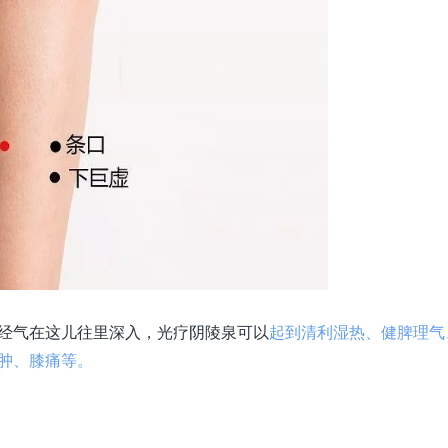
经气在这儿往里深入，光疗阴陵泉可以
起到清利湿热、健脾理气
肿、膝痛等。