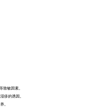
等致敏因素。
成湿疹的诱因。
营养。