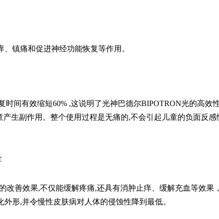
痒、镇痛和促进神经功能恢复等作用。
时间有效缩短60% ,这说明了
光神
巴德尔BIPOTRON光的高效
儿童产生副作用。整个使用过程是无痛的,不会引起儿童的负面反感
金
明显的改善效果,不仅能缓解疼痛,还具有消肿止痒、缓解充血等效果
化外形,并令慢性皮肤病对人体的侵蚀性降到最低。