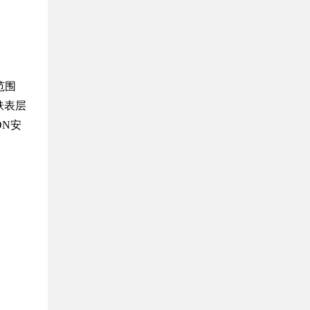
范围
肤表层
ON安