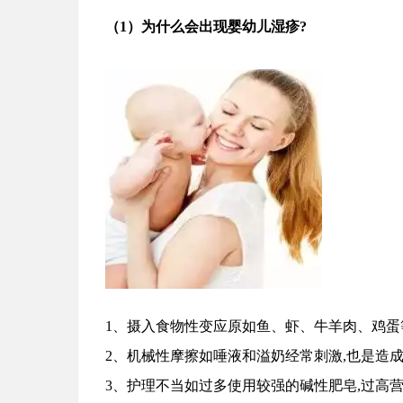
（
1
）
为什么会出现婴幼儿湿疹?
1、摄入食物性变应原如鱼、虾、牛羊肉、鸡蛋
2、
机械性摩擦如唾液和溢奶经常刺激,也是造
3、
护理不当如过多使用较强的碱性肥皂,过高