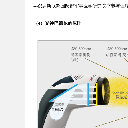
---俄罗斯联邦国防部军事医学研究院疗养与理
（
4
）光神
巴德尔的原理