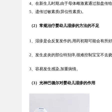
4、
在新生儿时期,由于母体雌激素通过胎盘传给
5、
遗传过敏素质(异位性素质)。
（
2
）
常规治疗婴幼儿湿疹的方法的不足
1、湿疹是会反复发作的,用药初期可能会有所
2
、
发生皮炎的部位特别痒,很难控制宝宝不去
3、容易发生感染,加重病情。
（
3
）光神
巴德尔
对
婴幼儿湿疹
的作用