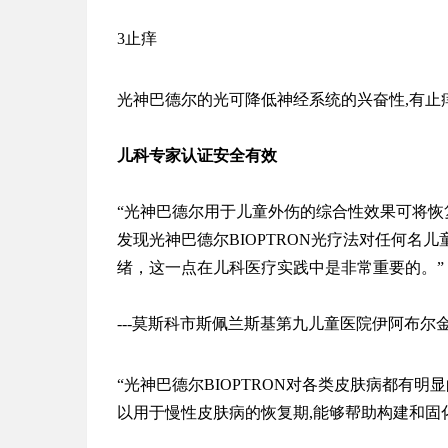
3止痒
光神
巴德尔
的
光可降低神经系统的兴奋性,有止
儿科专家认证安全有效
“
光神
巴德尔用于儿童外伤的综合性效果可将恢复
发现
光神
巴德尔BIOPTRON光疗法对任何名
绪，这一点在儿科医疗实践中是非常重要的。”
---莫斯科市斯佩兰斯基第九儿童医院伊阿布尔
“
光神
巴德尔BIOPTRON对各类皮肤病都有
以用于慢性皮肤病的恢复期,能够帮助构建和固