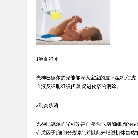
1活血消肿
光神
巴德尔
的
光能够深入宝宝的皮下组织,使皮下
血液及细胞组织代谢,促进皮疹的消除。
2消炎杀菌
光神
巴德尔
的
光可改善血液循环,增加细胞的吞
介质因子(细胞分裂素) ,并以此来增进机体自