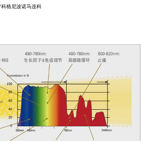
疗科格尼波诺马连科