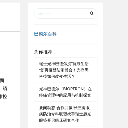
巴德尔百科
为你推荐
瑞士光神巴德尔携“抗衰生活
馆”再度登陆消博会！光疗黑
科技如何改变生活？
面
、鳞
光神巴德尔（BIOPTRON）在
疼痛管理中的应用与机制探究
难控
要闻动态-合作共赢!长三角眼
病防治专科联盟携手瑞士超光
眼镜开启临床研究合作