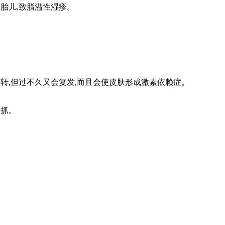
胎儿,致脂溢性湿疹。
好转,但过不久又会复发,而且会使皮肤形成激素依赖症。
挠抓。