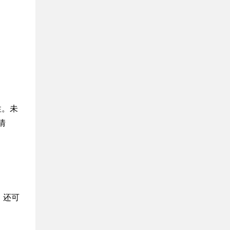
性。未
情
，还可