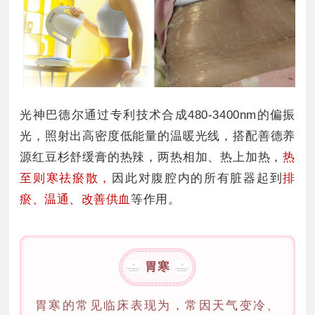
光神巴德尔通过专利技术合成480-3400nm的偏振
光，照射出高密度低能量的温暖光线，搭配善德养
源红豆杉舒缓膏的热辣，两热相加、热上加热，
热
至则寒祛瘀散，
因此对腹腔内的所有脏器起到
排
瘀、温通、改善供血
等作用。
胃寒
胃寒的常见临床表现为，常因天气变冷、