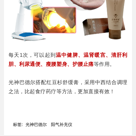
每天1次，可以起
到
温中健脾、温肾暖宫、清肝利
胆、利尿通便、瘦腰塑身、护腰止痛
等作用。
光神巴德尔搭配红豆杉舒缓膏，采用中西结合调理
之法，比起食疗药疗等方法，更加直接有效！
标签:
光神巴德尔
阳气补充仪