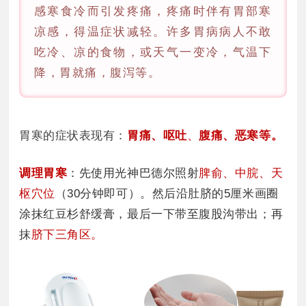
感寒食冷而引发疼痛，疼痛时伴有胃部寒
凉感，得温症状减轻。许多胃病病人不敢
吃冷、凉的食物，或天气一变冷，气温下
降，胃就痛，腹泻等。
胃寒的症状表现有：
胃痛
、
呕吐
、
腹痛
、
恶寒
等。
调理胃寒
：先使用光神巴德尔照射
脾俞、中脘、天
枢穴位
（30分钟即可）。然后沿肚脐的5厘米画圈
涂抹红豆杉舒缓膏，最后一下带至腹股沟带出；再
抹
脐下三角区。