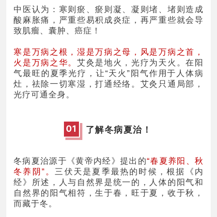
中医认为：寒则瘀、瘀则凝、凝则堵、堵则造成
酸麻胀痛，严重些易积成炎症，再严重些就会导
致肌瘤、囊肿、癌症！
寒是万病之根，湿是万病之母，风是万病之首，
火是万病之华。
艾灸是地火，光疗为天火。在阳
气最旺的夏季光疗，让“天火
”
阳气作用于人体病
灶，祛除一切寒湿，打通经络。艾灸只通局部，
光疗可通全身。
0
1
了解冬病夏治！
冬病夏治源于《黄帝内经》提出的
“春夏养阳、秋
冬养阴
”
。
三伏天是夏季最热的时候，根据《内
经》所述，人与自然界是统一的，人体的阳气和
自然界的阳气相符，生于春，旺于夏，收于秋，
而藏于冬。