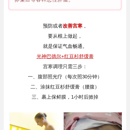
预防或者
改善宫寒
，
要从根上做起，
就是保证气血畅通。
光神巴德尔+红豆杉舒缓膏
宫寒调理只需三步：
一、腹部照光疗（每次照30分钟）
二、涂抹红豆杉舒缓膏（腰腹）
三、裹上保鲜膜，1小时
后
掀掉