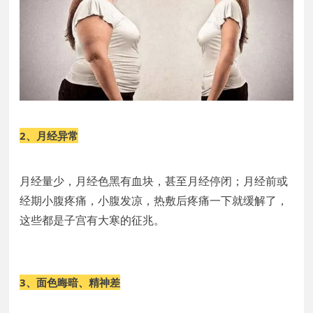
2、
月经异常
月经量少，月经色黑有血块，甚至月经停闭；月经前或
经期小腹疼痛，小腹发凉，热敷后疼痛一下就缓解了，
这些都是子宫有大寒的征兆。
3、
面色晦暗、精神差