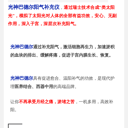
光神巴德尔阳气补充仪
，
通过瑞士技术合成“类太阳
光”，
模拟了太阳光对人体的全部有益功效，安心、无副
作用，深入子宫，深层次补充阳气。
光神巴德尔
通过
补充阳气，激活细胞再生力，加速淤积
的血块的排出、缓解疼痛，促进子宫内膜生长、恢复。
光神巴德尔
具有促进愈合、温阳补气的功效，是现代护
理
医养结合、西器中用
的高端品牌。
让你
不再承受月经之痛，淤堵之苦
，一机多用，高效补
阳。