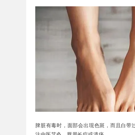
脾脏有毒时，面部会出现色斑，而且白带
注中医艾灸，唇周长痘或溃疡。