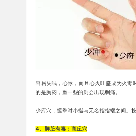
容易失眠，心悸，而且心火旺盛成为火毒
的是胸闷，重一些的则会出现刺痛。
少府穴，握拳时小指与无名指指端之间。
4、脾脏有毒：商丘穴