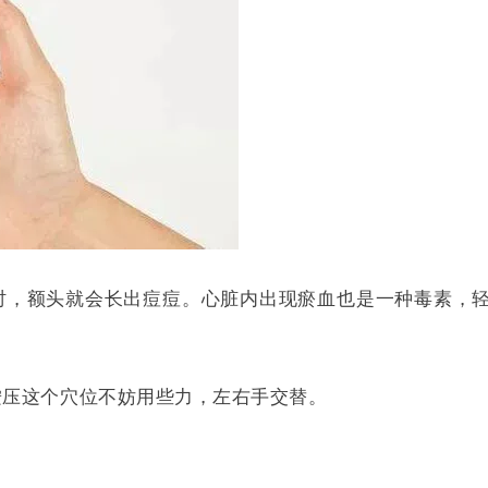
时，额头就会长出痘痘。心脏内出现瘀血也是一种毒素，
按压这个穴位不妨用些力，左右手交替。