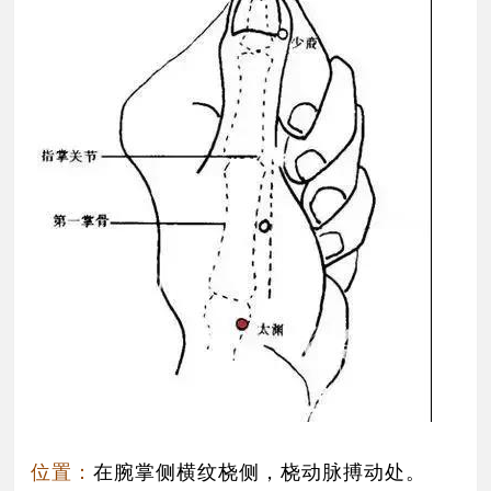
位置：
在腕掌侧横纹桡侧，桡动脉搏动处。