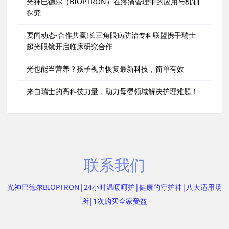
光神巴德尔（BIOPTRON）在疼痛管理中的应用与机制
探究
要闻动态-合作共赢!长三角眼病防治专科联盟携手瑞士
超光眼镜开启临床研究合作
光也能当营养？孩子视力恢复最新科技，简单有效
来自瑞士的高科技力量，助力母婴领域解决护理难题！
联系我们
光神巴德尔BIOPTRON|24小时温暖呵护|健康的守护神|八大适用场
所|1次购买全家受益