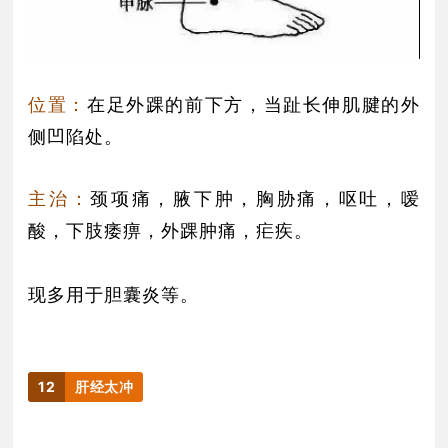
位置：
在足外踝的前下方，当趾长伸肌腱的外
侧凹陷处。
主治：
颈项痛，腋下肿，胸胁痛，呕吐，嗳
酸，下肢痿痹，外踝肿痛，疟疾。
现多用于胆囊炎等。
12
肝经太冲