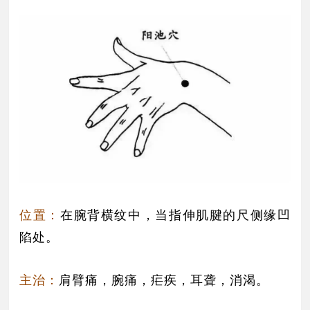
位置：
在腕背横纹中，当指伸肌腱的尺侧缘凹
陷处。
主治：
肩臂痛，腕痛，疟疾，耳聋，消渴。