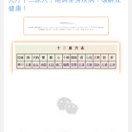
健康！
十二经络十二原穴背诵歌诀