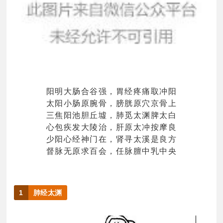
阳明大肠合谷强，胃经疼痛取冲阳
太阳小肠原腕骨，膀胱原穴京骨上
三焦阳池胆丘墟，肺觅太渊脾太白
心包疾发大陵治，肝原太冲按摩良
少阳心经神门在，肾寻太溪是良方
督脉无原求百会，任脉膻中乳中央
1
肺经太渊