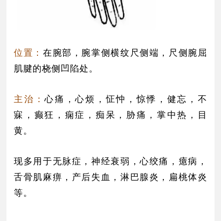
位置：
在腕部，腕掌侧横纹尺侧端，尺侧腕屈
肌腱的桡侧凹陷处。
主治：
心痛，心烦，怔忡，惊悸，健忘，不
寐，癫狂，痫症，痴呆，胁痛，掌中热，目
黄。
现多用于无脉症，神经衰弱，心绞痛，癔病，
舌骨肌麻痹，产后失血，淋巴腺炎，扁桃体炎
等。