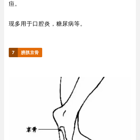
疸。
现多用于口腔炎，糖尿病等。
7
膀胱京骨