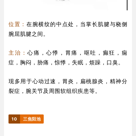
位置：
在腕横纹的中点处，当掌长肌腱与桡侧
腕屈肌腱之间。
主治：
心痛，心悸，胃痛，呕吐，癫狂，痫
症，胸闷，胁痛，惊悸，失眠，烦躁，口臭。
现多用于心动过速，胃炎，扁桃腺炎，精神分
裂症，腕关节及周围软组织疾患等。
10
三焦阳池