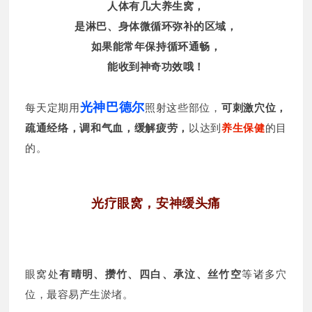
人体有几大养生窝，
是淋巴、身体微循环弥补的区域，
如果能常年保持循环通畅，
能收到神奇功效哦！
光神巴德尔
每天定期用
照射这些部位，
可刺激穴位，
疏通经络，调和气血，缓解疲劳，
以达到
养生保健
的目
的。
光疗眼窝，安神缓头痛
眼窝处
有晴明、攒竹、四白、承泣、丝竹空
等诸多穴
位，最容易产生淤堵。