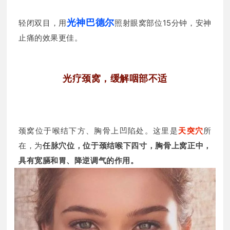
光神巴德尔
轻闭双目，用
照射眼窝部位15分钟，安神
止痛的效果更佳。
光疗颈窝，缓解咽部不适
颈窝位于喉结下方、胸骨上凹陷处。这里是
天突穴
所
在，为
任脉穴位，位于颈结喉下四寸，胸骨上窝正中，
具有宽膈和胃、降逆调气的作用。