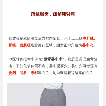
疏通腘窝，缓解腰背痛
腘窝就是双侧膝盖后方的凹陷处，为十二正经
中肝经、
肾经、膀胱经
经脉循行区域，腘窝正中穴位为
委中穴
。
中医针灸推拿中讲究“
腰背委中求”
，意思是调理腰背酸
痛、下肢关节伸屈不利，委中是要穴。委中穴两旁还有
委阳、阴谷、浮郄
等穴位，均为调理腰背酸疼的穴位。