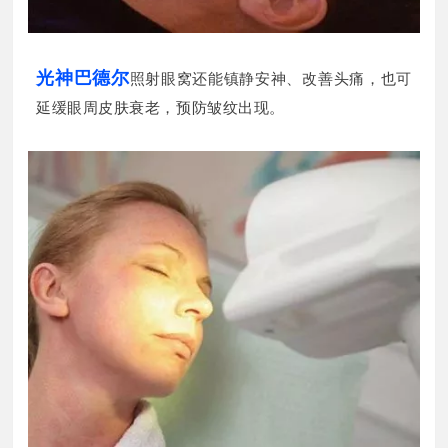
光神巴德尔
照射眼窝还能镇静安神、改善头痛，也可
延缓眼周皮肤衰老，预防皱纹出现。