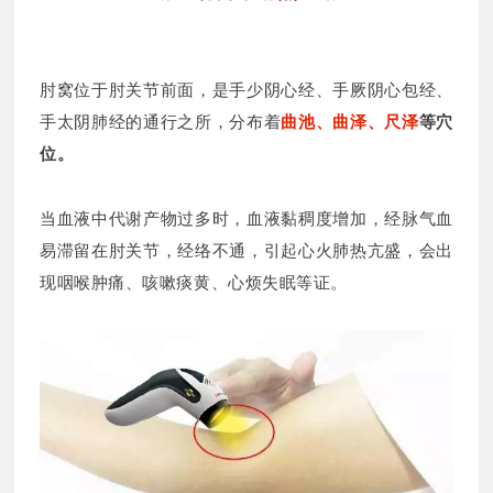
肘窝位于肘关节前面，是手少阴心经、手厥阴心包经、
手太阴肺经的通行之所，分布着
曲池、曲泽、尺泽
等穴
位
。
当血液中代谢产物过多时，血液黏稠度增加，经脉气血
易滞留在肘关节，经络不通，引起心火肺热亢盛，会出
现咽喉肿痛、咳嗽痰黄、心烦失眠等证。