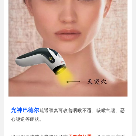
光神巴德尔
疏通颈窝可改善咽喉不适、咳嗽气喘、恶
心呃逆等症状。