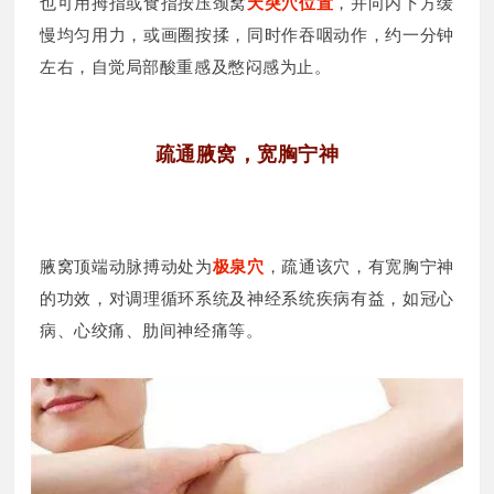
也可用拇指或食指按压颈窝
天突穴位置
，并向内下方缓
慢均匀用力，或画圈按揉，同时作吞咽动作，约一分钟
左右，自觉局部酸重感及憋闷感为止。
疏通腋窝，宽胸宁神
腋窝顶端动脉搏动处为
极泉穴
，疏通该穴，有宽胸宁神
的功效，对调理循环系统及神经系统疾病有益，如冠心
病、心绞痛、肋间神经痛等。