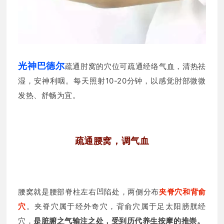
光神巴德尔
疏通
肘窝的穴位可疏通经络气血，清热祛
湿，安神利咽。每天照射10-20分钟，
以感觉肘部微微
发热、舒畅为宜。
疏通腰窝，调气血
腰窝就是腰部脊柱左右凹陷处，两侧分布
夹脊穴和背俞
穴
。夹脊穴属于经外奇穴，背俞穴属于足太阳膀胱经
穴，
是脏腑之气输注之处，受到历代养生按摩的推崇。