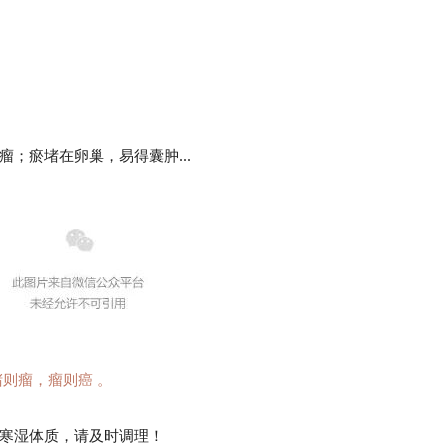
；瘀堵在卵巢，易得囊肿...
则瘤，瘤则癌 。
寒湿体质，请及时调理！