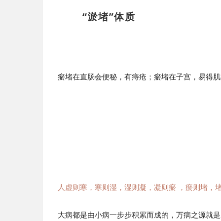
“淤堵”体质
瘀堵在直肠会便秘，有痔疮；瘀堵在子宫，易得肌瘤
人虚则寒，寒则湿，湿则凝，凝则瘀 ，瘀则堵，堵
大病都是由小病一步步积累而成的，万病之源就是