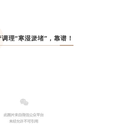
疗调理“寒湿淤堵”，靠谱！