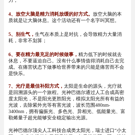
力；
4、放空大脑是精力消耗放缓的好方式。
放空大脑的本
质就是让大脑休息。这个活动还有一个名字叫冥想。
5、别生气，
生气在本质上是对抗，会导致精力大量消
耗，非常不划算；
6、要在精力最充足的时候做事，
精力低下的时候就去
休息，不要逼迫自己。没有什么事情值得消耗自己去完
成。在痛苦状态下做事给世界带来的只能是痛苦而不会
是快乐。
7、光疗是最佳补阳方式，
太阳是生命的源头，光疗就
是回溯源头的一个旅程。光神巴德尔通过人工合成高密
度太阳光，不是阳光更胜阳光，模拟太阳光所有有益的
光波，去除紫外光等有害光波，波长范围480nm-
3400nm，拥有偏振光、多色光、异相光、低能量光、富
勒烯量子超光能够安全稳定输出光源。
光神巴德尔顶尖人工科技合成类太阳光，瑞士进口“小太