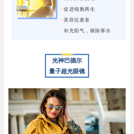
·
促进细胞再生
·
美容抗衰老
·
补充阳气，驱除寒冷
光神巴德尔
量子超光眼镜