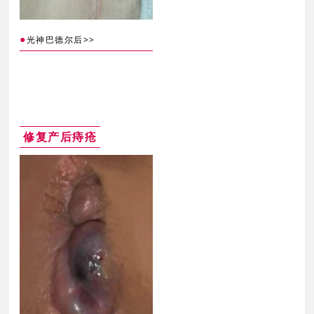
●
>>
光神巴德尔后
修复产后痔疮