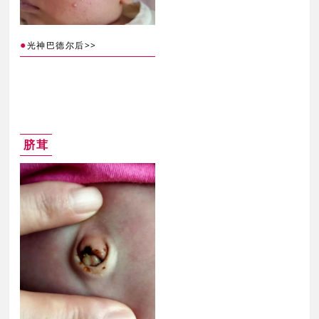
●
>>
光神巴德尔后
脐茸