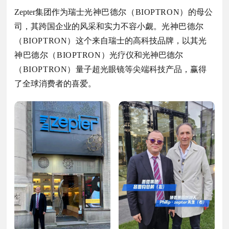
Zepter集团作为瑞士
光神
巴德尔（BIOPTRON）
的母公
司，其跨国企业的风采和实力不容小觑。
光神
巴德尔
（BIOPTRON）
这个来自瑞士的高科技品牌，以其
光
神
巴德尔（BIOPTRON）
光疗仪和光神巴德尔
（BIOPTRON）
量子超光眼镜等尖端科技产品，赢得
了全球消费者的喜爱。