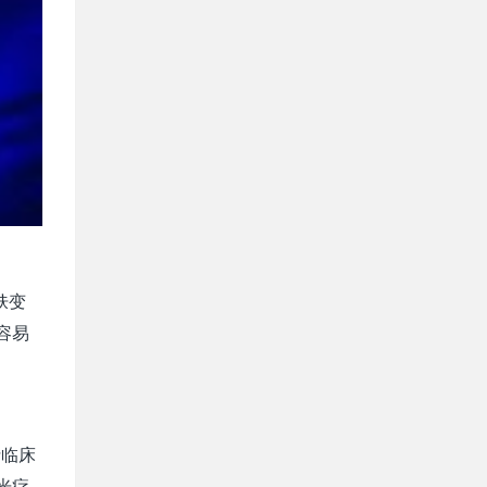
肤变
容易
士临床
光疗