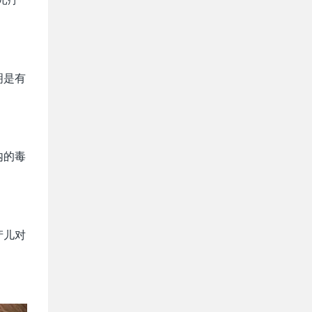
明是有
内的毒
产儿对