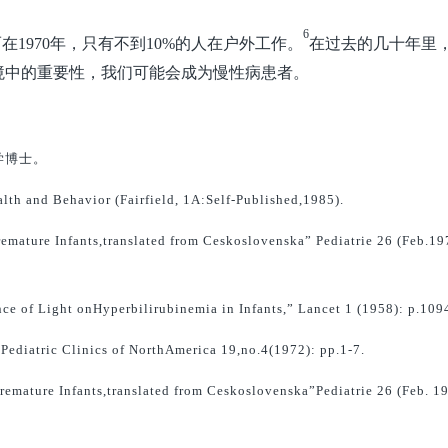
6
在1970年，只有不到10%的人在户外工作。
在过去的几十年里
境中的重要性，我们可能会成为慢性病患者。
学博士。
 and Behavior (Fairfield, 1A:Self-Published,1985).
emature Infants,translated from Ceskoslovenska” Pediatrie 26 (Feb.19
ce of Light onHyperbilirubinemia in Infants,” Lancet 1 (1958): p.109
Pediatric Clinics of NorthAmerica 19,no.4(1972): pp.1-7.
remature Infants,translated from Ceskoslovenska”Pediatrie 26 (Feb. 1