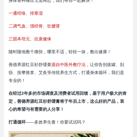
身体各种痛症无需再忍，我们帮你一起解决！
一通经络、排寒湿
二调气血、强经骨、壮腰肾
三固本培元、抗衰健体
随时随地敷个痛快，哪里不适，轻轻一抹，敷出健康！
善德养源红豆杉舒缓膏
源自中医外敷疗法，
让你告别拔罐、刮
痧、按摩推拿、艾灸等传统养生方式，打通身体循环，我们是
专业的！
在经过2年多的市场调查及消费者试用回馈，基于用户极大的肯
定，善德养源红豆杉舒缓膏将于年后上市，这么好的产品，衷
心的希望与有需要的人分享！
打通循环
——多效养生膏！你要试试吗？