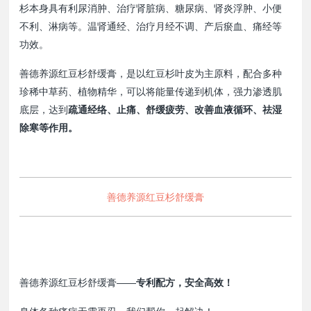
杉本身具有利尿消肿、治疗肾脏病、糖尿病、肾炎浮肿、小便
不利、淋病等。温肾通经、治疗月经不调、产后瘀血、痛经等
功效。
善德养源红豆杉舒缓膏，是以红豆杉叶皮为主原料，配合多种
珍稀中草药、植物精华，可以将能量传递到机体，强力渗透肌
底层，达到
疏通经络、止痛、舒缓疲劳、改善血液循环、祛湿
除寒等作用。
善德养源红豆杉舒缓膏
善德养源红豆杉舒缓膏——
专利配方，安全高效！