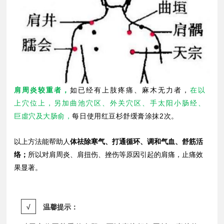
肩周炎较重者，
如已经有上肢疼痛、麻木无力者，
在以
上穴位上，另加曲池穴区、外关穴区、手太阳小肠经、
巨虛穴及大肠俞，
每日使用红豆杉舒缓膏涂抹2次。
以上方法能帮助人
体祛除寒气、打通循环、调和气血、舒筋活
络；
所以对肩周炎、肩扭伤、挫伤等原因引起的肩痛，止痛效
果显著。
温馨提示：
√