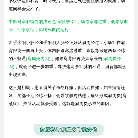
不仅仅是肺和胃，时间长后，寒湿之气也会在肠道内聚集，肠
道同样会受不了。
中医对寒邪特性的描述是“寒性收引”，肠道寒邪过重，会导致血
管、经络收缩，影响气血的运行。
而手太阳小肠经和手阳明大肠经正好从肩周经过，小肠经在肩
背部绕一圈再上头，体内肠道寒湿过重，直接导致这两条经脉
的不畅通
(肩周炎内因)
，如果肩背部再受风寒袭击
(肩周炎外
因)
，就会经进一步加重，导致这两条经脉的不通，肩背部就会
出现疼痛。
这只是初期，患者肩关节虽然疼痛，但活动自如；如果病情迁
延，局部长期经脉不畅，会导致肌肉粘连，最终形成肩周炎(肩
凝症)，关节活动就会受限，这就是肩周炎形成的原因。
红豆杉与肩周炎防治穴位