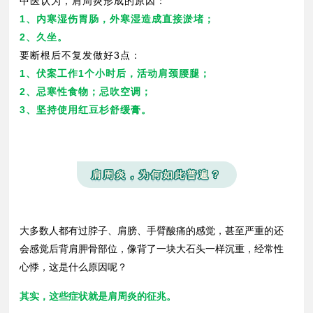
中医认为，肩周炎形成的原因：
1、内寒湿伤胃肠，外寒湿造成直接淤堵；
2、久坐。
要断根后不复发做好3点：
1、伏案工作1个小时后，活动肩颈腰腿；
2、忌寒性食物；忌吹空调；
3、坚持
使用红豆杉舒缓膏
。
肩周炎，为何如此普遍？
大多数人都有过脖子、肩膀、手臂酸痛的感觉，甚至严重的还
会感觉后背肩胛骨部位，像背了一块大石头一样沉重，经常性
心悸，这是什么原因呢？
其实，这些症状就是肩周炎的征兆。