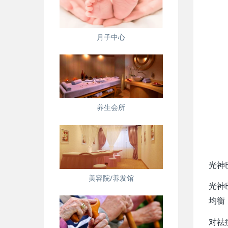
月子中心
养生会所
光神
美容院/养发馆
光神
均衡
对祛