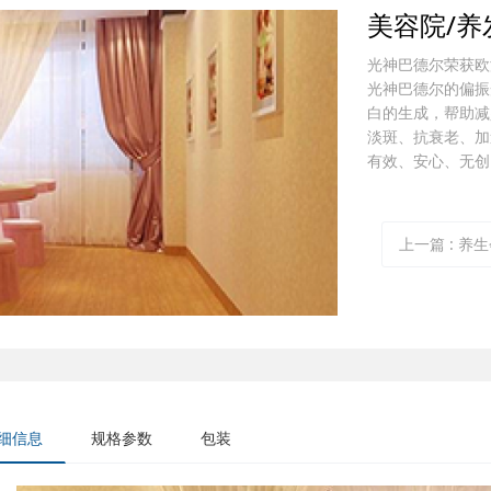
美容院/养
光神巴德尔荣获欧
光神巴德尔的偏振
白的生成，帮助减
淡斑、抗衰老、加
有效、安心、无创
上一篇
: 养
细信息
规格参数
包装