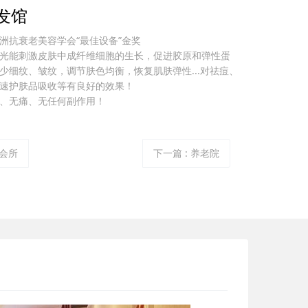
发馆
洲抗衰老美容学会“最佳设备”金奖
光能刺激皮肤中成纤维细胞的生长，促进胶原和弹性蛋
少细纹、皱纹，调节肤色均衡，恢复肌肤弹性...对祛痘、
速护肤品吸收等有良好的效果！
、无痛、无任何副作用！
生会所
下一篇
: 养老院