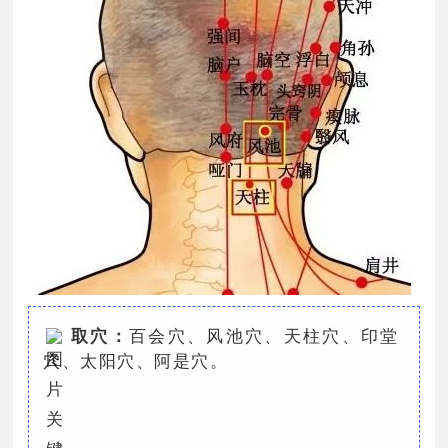
取穴：
百会穴、风池穴、天柱穴、印堂
穴、太阳穴、阿是穴。