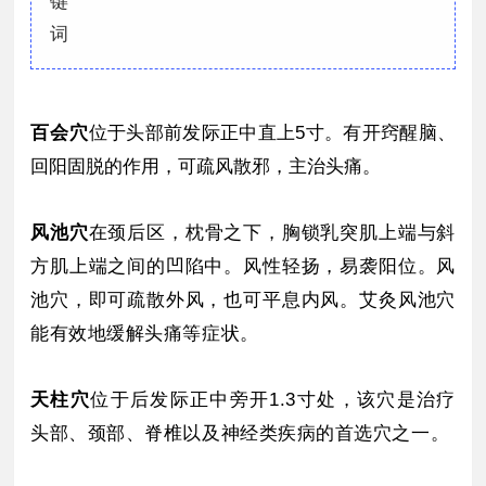
百会穴
位于头部前发际正中直上5寸。
有开窍醒脑、
回阳固脱的作用，可疏风散邪，主治头痛。
风池穴
在颈后区，枕骨之下，胸锁乳突肌上端与斜
方肌上端之间的凹陷中。
风性轻扬，易袭阳位。
风
池穴，即可疏散外风，也可平息内风。
艾灸风池穴
能有效地缓解头痛等症状。
天柱穴
位于后发际正中旁开1.3寸处，该穴是治疗
头部、颈部、脊椎以及神经类疾病的首选穴之一。