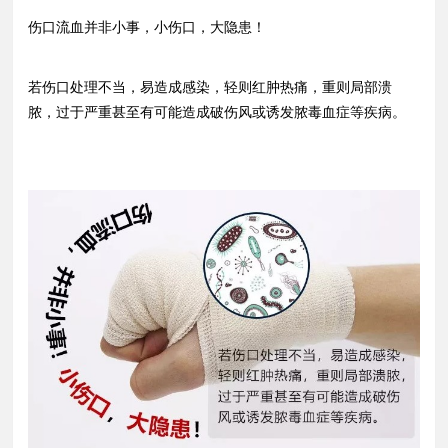
伤口流血并非小事，小伤口，大隐患！
若伤口处理不当，易造成感染，轻则红肿热痛，重则局部溃
脓，过于严重甚至有可能造成破伤风或诱发脓毒血症等疾病。