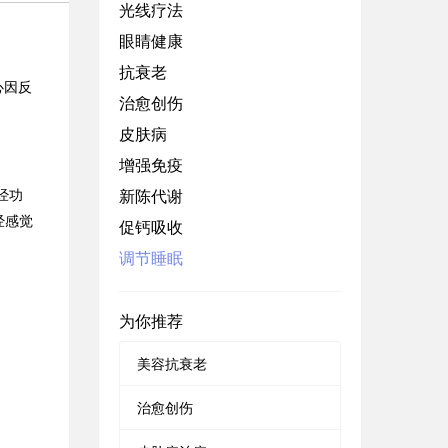
光线疗法
眼睛健康
抗衰老
心因反
治愈创伤
皮肤病
增强免疫
新陈代谢
经功
经感觉
促钙吸收
调节睡眠
为你推荐
美容抗衰老
治愈创伤